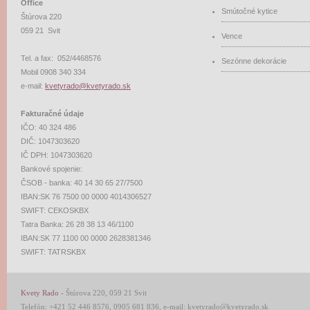
Office
Smútočné kytice
Štúrova 220
059 21 Svit
Vence
Tel. a fax: 052/4468576
Sezónne dekorácie
Mobil
0908 340 334
e-mail:
kvetyrado@kvetyrado.sk
Fakturačné údaje
IČO: 40 324 486
DIČ: 1047303620
IČ DPH: 1047303620
Bankové spojenie:
ČSOB - banka: 40 14 30 65 27/7500
IBAN:SK 76 7500 00 0000 4014306527
SWIFT: CEKOSKBX
Tatra Banka: 26 28 38 13 46/1100
IBAN:SK 77 1100 00 0000 2628381346
SWIFT: TATRSKBX
Kvety Rado
- Štúrova 220, 059 21 Svit
Telefón: +421 52 446 8576, 0905 681 836, e-mail: kvetyrado@kvetyrado.sk