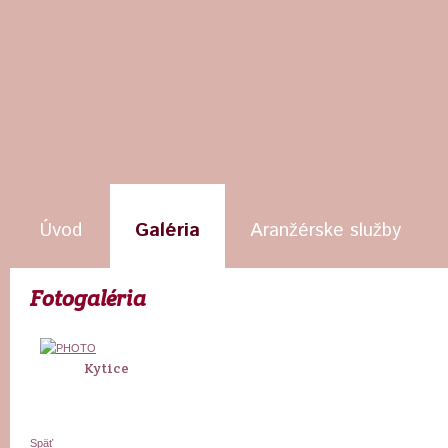
Úvod
Galéria
Aranžérske služby
Fotogaléria
Kytice
Späť