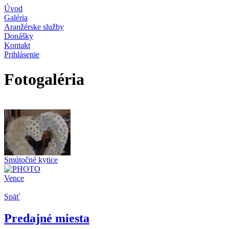
Úvod
Galéria
Aranžérske služby
Donášky
Kontakt
Prihlásenie
Fotogaléria
Smútočné kytice
Vence
Späť
Predajné miesta